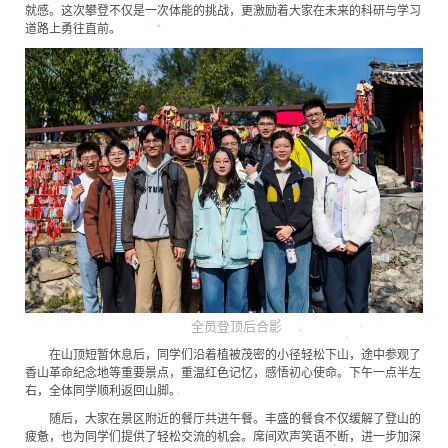
就感。这次攀登不仅是一次体能的挑战，更激励着大家在未来的科研与学习
道路上勇往直前。
全员登顶后合影
在山顶短暂休息后，同学们沿着植被茂密的小径轻松下山，途中参观了
香山革命纪念地等重要景点，重温红色记忆，感悟初心使命。下午一点半左
右，全体同学顺利返回山脚。
随后，大家在景区附近的餐厅共进午餐。丰盛的餐食不仅缓解了登山的
疲惫，也为同学们提供了轻松交流的机会。席间欢声笑语不断，进一步加深