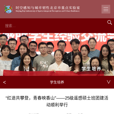
学生培养
<
∨
学生培养
“红途共攀登，青春映香山”——25级遥感硕士班团建活
动顺利举行