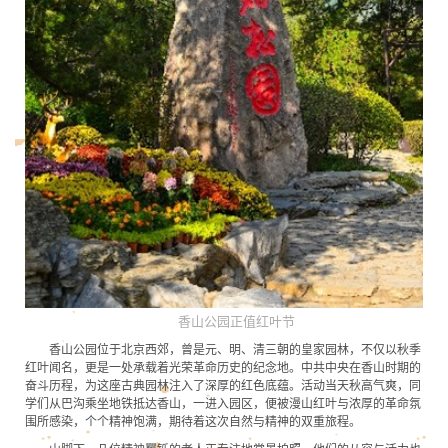
香山公园正值红叶节
香山公园位于北京西郊，曾是元、明、清三朝的皇家园林，不仅以秋季
红叶闻名，更是一处承载着光荣革命历史的纪念地。中共中央在香山时期的
奋斗历程，为这座古典园林注入了深厚的红色底蕴。活动当天秋高气爽，同
学们从巴沟乘坐地铁抵达香山，一进入园区，便被漫山红叶与浓厚的革命氛
围所感染，个个精神饱满，期待着这次自然与精神的双重旅程。