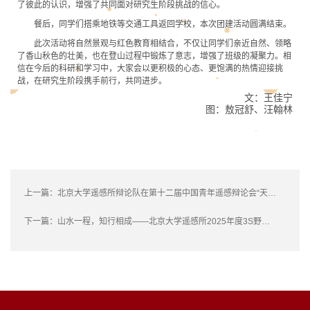
了彼此的认识，增强了共同面对研究生阶段挑战的信心。
餐后，同学们搭乘地铁等交通工具返回学校，本次团建活动圆满结束。
此次活动将自然景观与红色教育相结合，不仅让同学们亲近自然、领略
了香山秋色的壮美，也在登山过程中锻炼了意志，增强了班级的凝聚力。相
信在今后的科研和学习中，大家会以更积极的心态、更饱满的热情迎接挑
战，在研究生阶段携手前行，共同进步。
文：王佳宁
图：敖冠舒、汪翰林
上一篇：
北京大学遥感所辩论队在第十二届中国青年遥感辩论会“天垣杯”中获奖
下一篇：
山水一程，知行相成——北京大学遥感所2025年度3S野外综合实习圆满结束