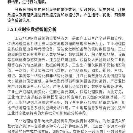
和结果，进行行为建模。
分析预测模型构建对设备的属性数据，实时数据、历史数据、环境
数据以及机理数据进行数据挖掘和数据仿真，产生运行、优化、预测等
设备反馈信息。
3.5工业时空数据智能分析
工业地理信息系统的重要特点之一是面向工业生产全过程和管控，
传统地理信息系统主要以静态地理数据的管理和分析为主，工业地理信
息系统则是由各种传感设备、智能化控制设备等的实时数据驱动。工业
领域的数据具有典型的大数据特征：数据规模大，除了地形地貌、设备
等基础建模静态数据外，还包括环境监测、设备及人员监测以及工业视
频等在内的动态数据；数据的种类多，工业生产相关数据不仅包括实测
值、平均值、累计值等结构化数据，还包括图形、图像、视频、音频、
知识、案例等半结构化和非结构化数据，并且此类数据所占比例越来越
大；数据价值密度低，各种类型传感器和监测设备实时运行，严密监控
生产环境和设备运行状况，产生大量低价值数据；数据更新和处理快，
工业生产过程时刻变化，进而也需要实时、快速处理数据。由此可见，
工业地理信息系统的数据模型及分析应用具有天然的大数据基础。同
时，工业地理信息系统时空分析、数字孪生是业务应用的重要场景，相
比传统地理信息系统的空间分析应用，工业地理信息系统需要提供适应
工业时空数据特点的大数据分析和智能分析手段。
工业地理信息系统大数据分析采用大数据技术架构，为数据接入和
数据资产管理平台提供多种分布式计算框架支撑，以及面向多源异构数
据资源的分布式存储支撑，如图7所示。数据接入平台面向工业数据资源