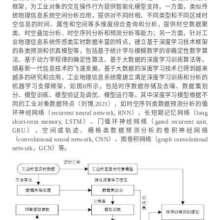
框架，为工业对象的交互操作行为提供智能化模型支持。一方面，类似传
统地理信息系统空间分析应用，提供对不同时相、不同类型和不同区域时
空信息的时间、属性和空间等多维度综合查询和分析，提供时空数据聚
类、时空叠加分析、时空序列分析和预测分析等能力；另一方面，针对工
业地理信息系统传感类实时数据丰富的特点，建立基于深度学习技术框架
的各类预测和仿真模型等，包括基于统计学与模糊数学的非确定性数学算
法、基于动力学规律的确定性算法、基于大数据的深度学习训练算法等。
随着新一代信息技术的飞速发展，基于大数据的深度学习技术已得到越来
越多的研究和应用，工业地理信息系统需建立满足深度学习训练和分析的
机器学习支撑框架，如图8所示，包括时序数据存储及去噪、数据集划
分、模型训练、模型验证及调优、模型运行等。其中深度学习模型根据不
同的工业对象数据特点（刘博,2021），如时空序列类数据预测分析的循
环神经网络（recurrent neural network, RNN）、长短期记忆网络（long
short-term memory, LSTM）、门循环神经网络（gated recurrent unit,
GRU），空间或轨迹、栅格类数据预测分析的卷积神经网络
（convolutional neural network, CNN）、图卷积网络（graph convolutional
network，GCN）等。