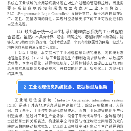
系统在工业领域的应用最终要体现在对生产过程的管理和控制，因此需
要在系统数据感知和采集层面考虑对工业环网协议、
PLC（Programmable Logic Controller）设备等支持，基于地理信息在定
位、定性、定量方面的特性，实现时空场景支撑下的工业可视化控制及
自适应处理。
（4）缺少基于统一地理坐标系和地理信息系统的工业过程融
合管控。虽然
CPS具有计算、通信、精确控制、远程协调和自治功能，能
够实现与物理空间的互动，但其本质还是一个具有控制属性的网络，缺乏与
地理信息系统的深度融合和应用。
针对以上问题，本文提出了工业地理信息系统的概念，将传统时态
地理信息系统（TGIS）与工业智能化生产和制造需求相结合，从数据表
达模型、孪生可视化、过程模拟机制、过程控制等方面提出工业地理信
息系统的总体框架及关键技术，并以智能化矿山、智能化工厂为案例介
绍其应用。
2 工业地理信息系统概念、数据模型及框架
工业地理信息系统（Industry Geographic information system,
IGIS）是基于时态地理信息系统理论和方法，综合运用物联网、大数
据、数字孪生、工业控制等现代信息技术，面向工业领域智能化生产和
制造需求，通过对工业生产全场景、设备子系统或零部件、全流程的时
空建模和空间关系表达，构建数字空间场景与地理物理空间场景的双向
映射及协同联动技术框架，实现对工业领域空间对象安全生产过程的数