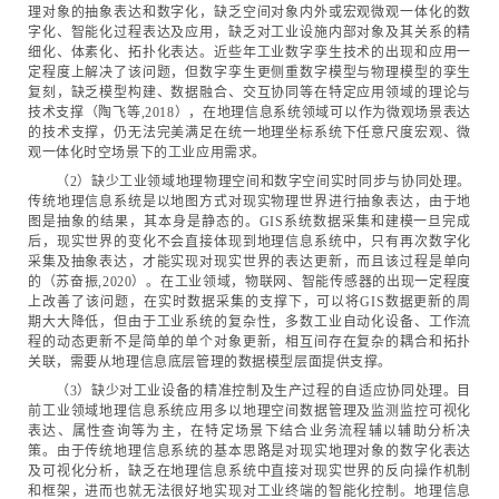
理对象的抽象表达和数字化，缺乏空间对象内外或宏观微观一体化的数
字化、智能化过程表达及应用，缺乏对工业设施内部对象及其关系的精
细化、体素化、拓扑化表达。近些年工业数字孪生技术的出现和应用一
定程度上解决了该问题，但数字孪生更侧重数字模型与物理模型的孪生
复刻，缺乏模型构建、数据融合、交互协同等在特定应用领域的理论与
技术支撑（陶飞等,2018），在地理信息系统领域可以作为微观场景表达
的技术支撑，仍无法完美满足在统一地理坐标系统下任意尺度宏观、微
观一体化时空场景下的工业应用需求。
（2）缺少工业领域地理物理空间和数字空间实时同步与协同处理。
传统地理信息系统是以地图方式对现实物理世界进行抽象表达，由于地
图是抽象的结果，其本身是静态的。GIS系统数据采集和建模一旦完成
后，现实世界的变化不会直接体现到地理信息系统中，只有再次数字化
采集及抽象表达，才能实现对现实世界的表达更新，而且该过程是单向
的（苏奋振,2020）。在工业领域，物联网、智能传感器的出现一定程度
上改善了该问题，在实时数据采集的支撑下，可以将GIS数据更新的周
期大大降低，但由于工业系统的复杂性，多数工业自动化设备、工作流
程的动态更新不是简单的单个对象更新，相互间存在复杂的耦合和拓扑
关联，需要从地理信息底层管理的数据模型层面提供支撑。
（3）缺少对工业设备的精准控制及生产过程的自适应协同处理。目
前工业领域地理信息系统应用多以地理空间数据管理及监测监控可视化
表达、属性查询等为主，在特定场景下结合业务流程辅以辅助分析决
策。由于传统地理信息系统的基本思路是对现实地理对象的数字化表达
及可视化分析，缺乏在地理信息系统中直接对现实世界的反向操作机制
和框架，进而也就无法很好地实现对工业终端的智能化控制。地理信息