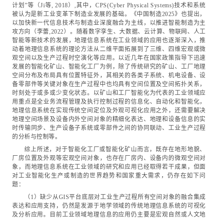
计划”等（Ji等, 2018）,其中，CPS(Cyber Physical Systems)技术和系统
被认为是新工业变革下制造业发展的基础。《中国制造2025》也提出，
以加快新一代信息技术与制造业深度融合为主线，以推进智能制造为主
攻方向（李蕾,2022）。随着数字孪生、大数据、云计算、物联网、人工
智能等新技术的发展，地理信息系统在工业领域的应用也逐渐深入，推
动着地理信息系统的理论方法从二维平面拓展到了三维、四维宏观或微
观空间以及生产过程时空演化等应用。以近几年在国家政策指导下迅速
发展的智能化矿山、智能化工厂为例，除了传统研究的矿山、工厂地理
空间分布及布局具有位置特征外，其相关的各类子系统、机电设备、设
备零部件等关键对象在生产过程中也均具有空间位置及空间拓扑关系，
时刻处于或多或少变化状态。以矿山和工厂智能化为代表的工业领域应
用重点是全业务流程管理及执行控制过程的信息化、自动化和智能化，
地理信息系统在实现传统空间定位及外观可视化应用之外，还需要解决
地理空间场景及设备内外空间对象的精细化表达、地理和设备信息的实
时传输同步、生产设备子系统或零部件之间的协同联动、工业生产过程
的分析与控制等。
综上所述，对于智能化工厂或智能化矿山而言，既存在地形地貌、
厂房位置及外观等宏观空间对象，也存在厂房内、设备内的微观空间对
象，而地理信息系统在工业领域的研究和应用已经取得若干成果，但面
对工业智能化生产或制造的世界趋势和国家重大需求，仍存在如下问
题：
（1）缺少从GIS平台底层对工业生产过程所有空间对象的融合集成
表达和应用支持，仍然是发源于地学领域的传统地理信息系统的可视化
及分析应用。目前工业领域地理信息的应用仍主要是宏观自然或人文地