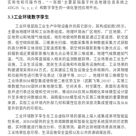
实用性和可操作性，“一张图”主要是指基于时态地理信息系统之
4DGIS（x, y, z, t）和数字孪生的一体化管控应用平台。
3.3工业环境数字孪生
工业环境是指工业生产中除设备外的其它部分，其构成如图5所示，
主要由地理环境和工业场景组成。地理环境由厂区地形、厂区地貌、厂
区地势以和地理气候组成，地形地貌地势数据是通过卫星遥感、航空遥
感、低空倾斜航摄、三维激光扫描、地面采集等多种数据采集方式获取
的高分辨率立体测绘卫星遥感影像、航空倾斜摄影影像与激光点云、倾
斜摄影或近景摄影影像与激光点云等实景三维成果，地理气候数据如气
温、气压、风向等直接接入相关的监测数据获得。工业场景由工业生产
设施、工业生活设施、居民生活设施和市政服务设施构成，工业场景的
构建通常采用BIM方式，在其建设工程及设施全生命周期内，对其物理
和功能特性进行数字化表达（张建平等, 2012）。地理环境三维模型与
工业场景BIM模型集成使用使二者优势互补（武鹏飞等,2019），实景三
维数据为BIM提供对象地理位置、空间关系、时空属性、表面形态等信
息并进行表达处理和空间分析，推动BIM应用从精细化单体模型设计提
升至多维空间数据应用，高精度BIM模型成为实景三维数据的重要数据
来源，实现工业环境内外部几何和属性信息的深层次集成管理以及从从
室外到室内的可视化。
工业环境数字孪生在工业虚拟环境的基础上接入或集成单项智能监
控系统，对BIM提供的全生命周期数据和智能化监控系统提供的历史数
据、实时数据进行融合分析、仿真预测，最终达到地理场景高效展示、
工业场景信息可视、生活设施安全监视以及公共资源调度巡视。