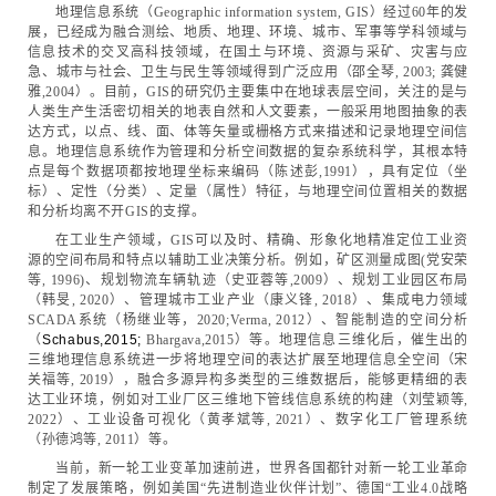
地理信息系统（Geographic information system, GIS）经过60年的发
展，已经成为融合测绘、地质、地理、环境、城市、军事等学科领域与
信息技术的交叉高科技领域，在国土与环境、资源与采矿、灾害与应
急、城市与社会、卫生与民生等领域得到广泛应用（邵全琴, 2003; 龚健
雅,2004）。目前，GIS的研究仍主要集中在地球表层空间，关注的是与
人类生产生活密切相关的地表自然和人文要素，一般采用地图抽象的表
达方式，以点、线、面、体等矢量或栅格方式来描述和记录地理空间信
息。地理信息系统作为管理和分析空间数据的复杂系统科学，其根本特
点是每个数据项都按地理坐标来编码（陈述彭,1991），具有定位（坐
标）、定性（分类）、定量（属性）特征，与地理空间位置相关的数据
和分析均离不开GIS的支撑。
在工业生产领域，GIS可以及时、精确、形象化地精准定位工业资
源的空间布局和特点以辅助工业决策分析。例如，矿区测量成图(党安荣
等, 1996)、规划物流车辆轨迹（史亚蓉等,2009）、规划工业园区布局
（韩旻, 2020）、管理城市工业产业（康义锋, 2018）、集成电力领域
SCADA系统（杨继业等，2020;Verma, 2012）、智能制造的空间分析
（
Schabus,2015;
Bhargava,2015）等。地理信息三维化后，催生出的
三维地理信息系统进一步将地理空间的表达扩展至地理信息全空间（宋
关福等, 2019），融合多源异构多类型的三维数据后，能够更精细的表
达工业环境，例如对工业厂区三维地下管线信息系统的构建（刘莹颖等,
2022）、工业设备可视化（黄孝斌等, 2021）、数字化工厂管理系统
（孙德鸿等, 2011）等。
当前，新一轮工业变革加速前进，世界各国都针对新一轮工业革命
制定了发展策略，例如美国“先进制造业伙伴计划”、德国“工业4.0战略