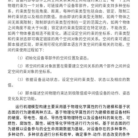
系。设备内部零部件之间空间关系采用空间物理约束方法，每一个空间
物理约束为一个对象，可链接两个设备零部件，空间约束支持多种坐标
系，约束类型包括角度、距离，每种约束类型包括自由、锁定、限制三
种约束状态以及相应的数值。自由即该约束类型无限制，如两个物体之
间无距离限制；限制即该约束类型控制在一定的范围之内，如两个物体
之间角度不能大于90度；锁定该约束类型固定在特定状态，不能改变，
如两个物体垂直相连不能变化。通过设定空间约束的坐标系、约束类型
和约束状态即可确定链接的两个空间对象的空间关系。空间约束可通过
脚本描述实现，即采用可视化的脚本语言开发空间约束相关的功能。空
间约束使用过程如下：
（1）初始化设备零部件的空间位置及姿态。
（2）将空间约束对象放置在需要建立空间关系的两个部件之间并设
定空间约束对象的坐标系。
（3）依据设备运动状态，设定空间约束类型、状态以及相应的数
值。
（4）脚本描述空间物理约束达到极限值或中间值设备的动作、姿态
变化及其它功能。
运行机理模型构建主要采用基于物理化学属性的行为建模和基于状
态图的行为建模两种方法。基于物理化学属性的行为建模依据设备材料
的硬度、导电性、熔点、导热性等物理特性以及设备材料的氧化性、可
燃性、腐蚀性、酸性、碱性等化学特性进行行为分析。基于状态图的行
为建模以设备参与的全生命周期数据为基础，对设备存在的多种事件、
多种动作、多种状态进行分析和枚举，确定事件-动作-状态改变的条件