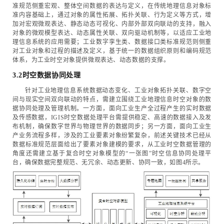
准规范侧重宏观、整体空间数据的表达与定义，在传统地理信息对象标
准内容基础上，通过对象的属性拓展、拓扑关联、行为定义等方式，增
加对宏观微观表达、静态动态可视化、内部外部双向联动的支持，融入
对象的微观模型表达、动态属性关联、双向驱动机制等，以适应工业地
理信息系统的应用需要；工业数字孪生类、数据接口类标准规范则侧重
对工业对象和过程的描述及定义，基于统一的数据组织原则和编码规范
体系，为工业时空对象提供微观表达、动态数据的支撑。
3.2时空数据协同处理
针对工业地理信息系统数据动态变化、工业对象拓扑关联、数字空
间与现实空间双向联动的特点，需建立围绕工业地理信息时空对象的数
据协同处理及管理机制。一方面，面向工业生产全过程产生的实时数据
及传感数据，IGIS时空数据处理平台需提供稳定、高速的数据接入及发
布机制，确保数字世界与物理世界的数据同步；另一方面，面向工业生
产业务流程多样，涉及的工业要素对象纷繁复杂，前述关键技术已经从
数据标准规范层面给出了要素对象建模的要求，从工业时空数据管理的
角度还需建立基于复合时空对象模型的“一张图”时空信息协同处理平
台，确保数据完整规范、无冗余、动态更新、协同一致，如图4所示。