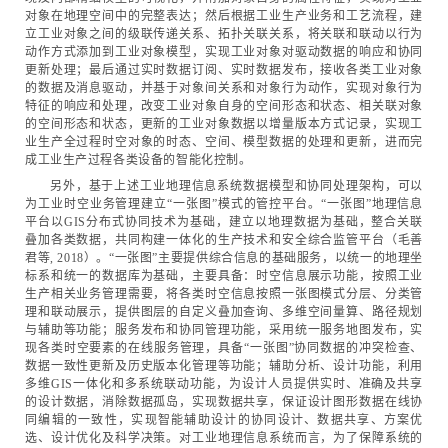
对象在地理空间中的完整表达；然后根据工业生产业务和工艺流程，建
立工业对象之间的级联传递关系、拓扑关联关系，将关联和联动以行为
动作方式添加到工业对象模型，实现工业对象对驱动数据的响应和协同
更新处理；最后通过实时数据订阅、实时数据发布，接收各类工业对象
的数据及消息驱动，并基于对象间关系和对象行为动作，实现对象行为
特征的响应和处理，改变工业对象自身的空间形态和状态、相关联对象
的空间形态和状态，更新的工业对象数据以增量版本方式记录，实现工
业生产全过程时空对象的时态、空间、模型数据的处理和更新，进而完
成工业生产过程各类设备的智能化控制。
另外，基于上述工业地理信息系统数据模型和协同处理架构，可以
为工业时空业务管理建立“一张图”模式的管控平台。“一张图”地理信息
平台以GIS分布式协同技术为基础，建立以地理数据为基础，整合关联
叠加各类数据，共同构建一体化的生产技术和安全综合监管平台（毛善
君等, 2018）。“一张图”主要提供综合信息的基础服务，以统一的地理坐
标系和统一的数据库为基础，主要具备：时空信息展示功能，按照工业
生产相关业务管理需要，将各类时空信息按照一张图模式分层、分类管
理和联动展示，提供图层的自定义叠加查询、多维空间量算、路径规划
与辅助等功能；服务发布和协同管理功能，采用统一服务地图发布，实
现各类时空要素的在线服务管理，具备“一张图”协同数据的冲突检查、
数据一致性更新及历史版本化管理等功能；辅助分析、设计功能，利用
多维GIS一体化和多系统联动功能，为设计人员提供实时、准确及共享
的设计数据，消除数据孤岛，实现数据共享，保证设计图形数据在线协
同编辑的一致性，实现智能辅助设计的协同设计、数据共享、方案优
选、设计优化及科学决策。对工业地理信息系统而言，为了保障系统的