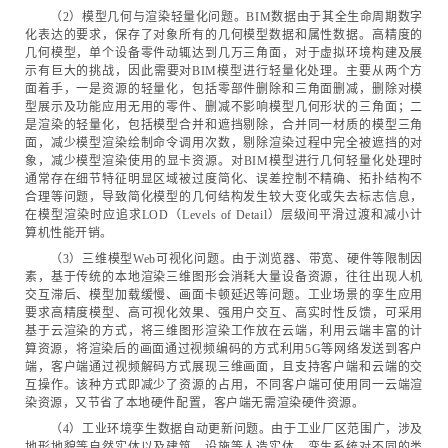
（2）模型几何与渲染轻量化问题。BIM数据由于其全生命周期数字
化表达的要求，保存了对象所有的几何模型数据和属性数据。高精度的
几何模型，单个设备零件动辄达到几万三角面，对于虚拟环境构建及展
示有巨大的挑战，因此需要对BIM模型进行轻量化处理。主要从两个方
面着手，一是资源的轻量化，包括零部件删除和三角面删减，删除对模
型展示及功能应用无用的零件、删减不影响模型几何形状的三角面；二
是渲染的轻量化，包括模型合并和遮挡剔除，合并同一材质的模型三角
面，减少模型渲染绘制命令调用次数，剔除渲染过程中完全被遮挡的对
象，减少模型渲染使用的显卡资源。对BIM模型进行几何轻量化处理时
通常存在细节特征明显区域被过度简化、误差控制不精确、拓扑结构不
合理等问题，导致简化模型的几何结构发生较大变化或失去标志信息，
在模型渲染时应追求LOD（Levels of Detail）层级间平滑过渡和减小计
算机性能开销。
（3）三维模型Web可视化问题。由于浏览器、带宽、硬件等限制因
素，基于传统的本地渲染三维图形会消耗大量设备资源，往往出现人机
交互滞后、模型加载缓慢、画面卡顿延迟等问题。工业场景的孪生应用
要求高精度模型、高可视化效果、强用户交互、高实时性反馈，可采用
基于云渲染的方式，将三维图形渲染工作放在云端，利用云端丰富的计
算资源，将渲染后的画面通过视频编码的方式利用5G等网络发送到客户
端，客户端通过视频解码方式展现三维画面，且支持客户端和云端的交
互操作。该种方式即减少了资源的占用，不同客户端可使用同一云端渲
染资源，又节省了本地硬件配置，客户端无需渲染硬件资源。
（4）工业环境孪生数据自动更新问题。由于工业厂区范围广，涉及
地形地貌等自然实体以及建筑、设施等人造实体。孪生系统对不同的类