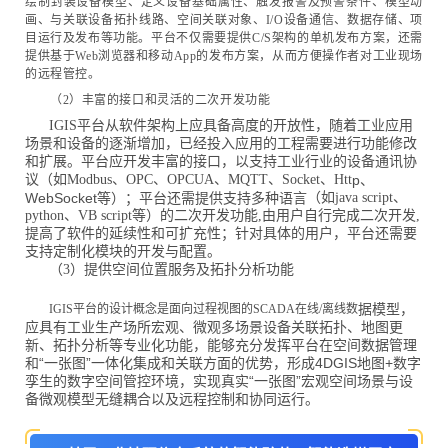
绘制封装设备模型、定义设备基础属性、触发报警及预警条件、模型动
画、与关联设备拓扑线路、空间关联对象、I/O设备通信、数据存储、项
目运行及发布等功能。平台不仅需要提供C/S架构的单机发布方案，还需
提供基于Web浏览器和移动App的发布方案，从而方便操作者对工业现场
的远程管控。
（2）丰富的接口和灵活的二次开发功能
IGIS平台从软件架构上应具备高度的开放性，随着工业应用
场景和设备的逐渐增加，已经投入应用的工程需要进行功能修改
和扩展。平台应开发丰富的接口，以支持
工业行业的设备通讯协
议（如Modbus、OPC、OPCUA、MQTT、Socket、Htt
p、
WebSocket等）；平台还需提供支持多种语言
（如java script、
python、VB script等）的二次开发功能,由用户自行完成二次开发,
提高了软件的延续性和可扩充性；针对具体的用户，平台还需要
支持定制化模块的开发与配置。
（3）提供空间位置服务及拓扑分析功能
据模型，
IGIS平台的设计概念是面向过程视图的SCADA在线/离线数
应具有工业生产场所宏观、微观多场景设备关联拓扑、地图更
新、拓扑分析等专业化功能，能够充分发挥平台在空间数据管理
和“一张图”一体化集成和关联方面的优势，形成4DGIS地图+数字
孪生的数字空间管控环境，实现真实“一张图”宏观空间场景与设
备微观模型无缝耦合以及远程控制和协同运行。