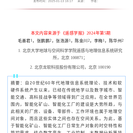
发布时间：2025-01-13 16:17
来源：
作者：
本文内容来源于《遥感学报》2024年第5期
毛善君
，张鹏鹏
，张浩源
，陈金川
，李梅
，陈华州
1
2
1
2
1
2
1.
北京大学地球与空间科学学院遥感与地理信息系统研究
所，北京 100871；
2.
北京龙软科技股份有限公司，北京 100190
摘要：自20世纪60年代地理信息系统理论、技术和软
硬件系统产生以来，已经在传统地学以及数字城市、智
能交通、高科技战争等领域得到广泛应用。在全世界范
围内，智能化矿山、智能化工厂的建设是大势所趋，与
此相关的厂房、设备、零部件、工作环境也属于地理空
间对象，而且这些实体之间也存在空间关系。为此，基
于智能化矿山、智能化工厂日常生产对象的时空特性和
管控需求，结合数字孪生、工业控制、大数据分析等技