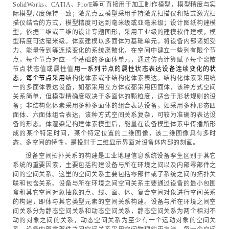
SolidWorks、CATIA、Pro/E等可直接用于加工制作模型，模型精度与实
际模型尺度保持一致；激光点云模型采用手持激光扫描仪和站式激光扫
描仪结合的方式，模型精度可达到毫米级或亚毫米级；设计图纸构建模
型，依据二维或三维的设计专题图形，采用工业级的建模软件建模，模
型精度可达毫米级。体素建模以多面体为基础单元，将设备内部诸如受
力、能量传到等连续变化的系统离散化，在空间中建立一些列有限个节
点，每个节点对应一个基础的多面体单元，通过仿真计算赋予每个离散
节点状态值或属性值
用一系列节点的属性状态表达设备连续变化的状
态，每个节点采用
结构化体素或非结构化体素表达。结构化体素采用统
一的多面体表达设备，如都采用立方体或都采用四面体，该种方式空间
关系简单，但模型精确度取决于多面体的颗粒度，适合于形状规则的设
备；非结构化体素采用多种多面体的组合表达设备，如采用多种形态四
面体、六面体组合表达，该种方式空间关系复杂，可较为准确的表达设
备的形态。体渲染是构建体素模型后，能量在设备模型体素中传播所形
成的某个特定时间，某个特定位置的二维图像，该二维图像具有多时
态、多空间的特性，是投射于二维显示界面对设备体内部的刻画。
设备空间拓扑关系的构建是工业地理信息系统设备孪生区别于其它
系统的重要因素，主要包括构建设备与所在环境之间以及内部零部件之
间的空间关系。这里的空间关系主要包括零部件或子系统之间的拓扑关
联和包含关系。设备与所在环境之间空间关系主要通过设备的最小包围
盒和其它空间对象抽象的点、线、面、体、复合空间对象进行空间关系
的构建，即体与其它类型元素的空间关系构建。设备与所在环境之间空
间关系分为静态空间关系和动态空间关系，静态空间关系为两个相对不
动的对象之间的关系，动态空间关系为至少有一个运动对象的空间关