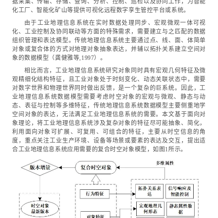
据采集、传输、存储、查询、分析、控制、巡检以及协同工作，为智能
化工厂、智能化矿山等提供可视化远程数字孪生管控平台或系统。
由于工业地理信息系统在实时数据处理同步、宏观微观一体可视
化、工业控制及协同联动等方面的特殊需求，需要建立与之匹配的数据
组织管理和表达模型。传统地理信息系统主要通过点、线、面、体简单
对象或复合体的方式对地理对象抽象表达，并辅以拓扑关系建立空间对
象的数据模型（龚健雅等,1997）。
相比而言，工业地理信息系统研究对象同时具有宏观几何特征及微
观精细化结构特征，且工业对象处于时刻变化、动态关联状态中，需要
对数字世界和物理世界同时做出反馈，是一个复杂的巨系统。因此，工
业地理信息系统数据模型需要考虑时空对象的宏观与微观、静态与动
态、表征与控制等多维特征，传统地理信息系统数据模型主要侧重地学
空间对象的表达，无法满足工业地理信息系统的需要。本文基于面向对
象理论，将工业地理信息系统涉及复杂对象的特征尽可能抽象、简化，
利用面向对象可扩展、可复用、可组合的特征，主要从时空信息的角
度，重点关注工业生产环境、设备等场景或要素的表达及交互，提出适
合工业地理信息系统应用需要的复合时空对象模型，如图1所示。