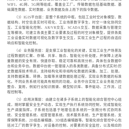
WIFI、4G网、5G网等组成，覆盖全工厂。传输数据包括基础数据、基
础属性数据、实时数据、业务数据及自上而下的指令数据。
（3）IGIS平台层：是整个系统的中枢，包括工业时空对象模型、数
据结构、时空信息实时可视化、工业场景数字孪生、时空一体化协同交
互、工业智能化控制、AR/VR交互、SCADA交互、数据采集与管理交
互等模块，可建立各类主要工业要素及过程的时空对象模型，提供各类
工业设备实时数据可视化及数字孪生交互，实现工业生产过程的自适应
响应和智能化控制。
（4）业务服务层：是支撑工业智能化的关键，实现工业生产场景及
过程数据的汇聚、存储、共享、融合、智能化分析处理，并保障上述海
量数据的安全有效、快速存取、稳定可靠和高效分析，具体包含数据中
台和业务中台。数据中台统一管理接入的各类数据，具备分布式实时/历
史数据库技术特点，支持结构化和非结构化数据的采集、加工、处理，
支持数据采集、转换、加载等关键数据处理过程，实现业务数据的标准
化。不同业务系统可能具有相同的功能，业务中台实现工业业务能力的
整合、复用，例如行业知识图谱、模型知识库、事件驱动、工作流、过
程控制等。
（5）应用决策层：由建立在诸多子系统上的智能化综合管控中心组
成，随时掌握安全生产动态，实现生产执行系统协同控制，完成智能化
生产调度指挥。子系统包括基于地理信息系统的一张图分布式协同系
统、安全管理系统、经营管理系统、技术服务系统、生产管理系统、支
撑保障系统、2D组态编辑器、3D组态编辑器等。智能化综合管控中心包
括对工厂的数字孪生、对设备的控制、对要素的安全监控，以及相应的