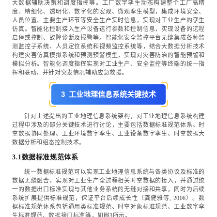
大数据辅助决策和调度指挥等。工厂数字孪生动态构建整个工厂高精
度、精细化、透明化、数字化的宏观、微观孪生模型，集成环境安全、
人员位置、主要生产环节等安全生产实时信息，实现对工业生产的孪生
仿真。智能化控制接入生产设备运行参数和控制信息，实现设备的远程
启停或控制、故障诊断及报警等。智能化安全监控平台无缝集成各种监
测监控子系统、人员定位系统和视频监控系统等，结合大数据分析技术
构建灾害仿真模拟系统和预测预警模型，实现对灾害防治的智能预警和
模拟分析。智能化调度指挥实现对工业生产、安全监控等终端的统一指
挥和联动，并针对突发情况辅助应急救援。
3 工业地理信息系统关键技术
针对上述提出的工业地理信息系统架构，对工业地理信息系统构建
过程中涉及的部分关键技术进行讨论，主要包括数据标准规范体系、时
空数据协同处理、工业环境数字孪生、工业设备数字孪生、时空数据大
数据分析和组态控制技术。
3.1数据标准规范体系
统一数据标准规范可以实现工业地理信息系统与各类协议及标准的
数据无缝融合，实现对工业生产全过程相关时空数据的接入，并通过统
一的数据出口标准实现与其他业务系统的无缝对接和共享，同时为后续
系统扩展提供标准规范，保证平台后续成长性（龚健雅等, 2006）。数
据标准规范体系包括通用类标准规范、时空对象标准规范、工业数字孪
生标准规范、数据接口标准等，如图3所示。