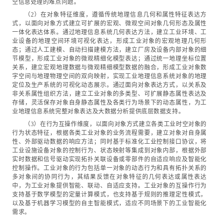
空信息处理的难点问题。
（2）在对象特征维度，遵循传统地理信息几何和属性特征表达方
式，以面向对象方式建立可扩展的宏观、微观空间对象几何形态及属性
一体化表达体系。通过地理信息系统几何表达方法，建立工业环境、工
业设备的地理空间环境可视化表达，形成工业对象的宏观地理几何形
态；通过人工建模、自动扫描建模方法，建立厂房及设备内部对象的细
节模型，形成工业对象的微观精细化模型表达；通过统一地理坐标位置
关系，建立宏观地理数据与微观精细模型数据的融合，形成工业对象数
字空间与地理物理空间的双向映射，实现工业地理信息系统对象的地理
定位及生产系统的可视化动态展示。通过面向对象表达方式，以关系及
非关系属性组织方法，建立工业对象的多类型、可扩展静态属性表达及
存储，灵活保存对象自身静态属性及各类行为场景下的动态属性，为工
业地理信息系统完整对象表达及大数据分析提供底层数据支持。
（3）在行为互操作维度，以面向对象方式建立各类工业时空对象的
行为状态特征，根据各类工业对象的业务流程需要，建立对象对自身属
性、外部驱动数据的响应方法；同时基于标准化工业控制接口协议，将
工业设施设备对象的控制行为、状态映射等集成到对象内部，根据外部
实时数据和信号驱动实现拓扑关联设备或零部件的自适应响应及智能化
控制操作。工业对象的行为包括单一对象的动态行为和具有拓扑关系的
多对象间的协同行为，其结果反馈在对象特征的几何表达或属性表达
中，为工业对象提供智能、联动、自适应支持。工业对象的互操作行为
支持基于数学模型的定量计算模式，也支持基于规则的推理定性模式，
以及基于机器学习模型的自主智能模式，适应不同场景下的工业智能化
需求。