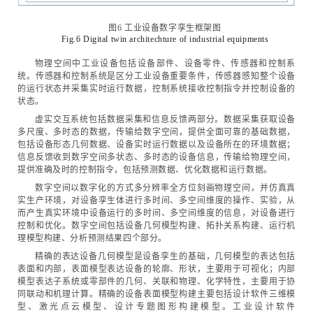
图6 工业设备数字孪生框架图
Fig.6 Digital twin architechture of industrial equipments
物理空间中工业设备包括设备部件、设备零件、传感器和控制系
统。传感器和控制系统是区分工业设备重要条件，传感器感知整个设备
的运行状态并采集实时运行数据，控制系统接收控制指令并控制设备的
状态。
虚实交互系统包括数据采集和信息反馈两部分。数据采集获取设备
多尺度、多时态的数据，传输给数字空间，提供全面可靠的基础数据，
包括设备形态几何数据、设备实时运行数据以及设备所在的环境数据；
信息反馈收到数字空间多状态、多时态的设备信息，传输给物理空间，
提供准确及时的控制指令，包括预测数据、优化数据和运行数据。
数字空间以数字化的方式多分辨率全方位刻画物理空间，并仿真真
实生产环境，对设备孪生体进行多时间、多空间维度的操作、实验，从
而产生真实环境中设备运行的多时间、多空间维度的信息，对设备进行
控制和优化。数字空间包括设备几何模型构建、拓扑关系构建、运行机
理模型构建、分析预测结果四个部分。
精确的表达设备几何模型是设备孪生的基础，几何模型的表达包括
表面和内部，表面模型表达设备的轮廓、形状，主要用于可视化；内部
模型表达子系统或零部件的几何、关联和物理、化学特性，主要用于协
同联动和机理计算。精确的设备表面模型构建主要包括设计软件三维模
型、激光点云模型、设计专题图形构建模型。工业设计软件