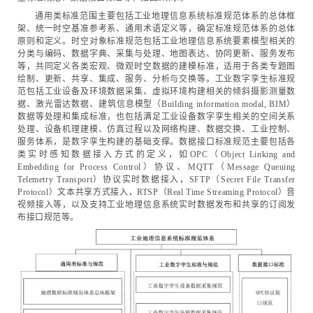
通用类标准范围主要包括工业地理信息系统标准规范体系的总体框
架、统一时空基准参考系、通用术语定义等，确定标准规范体系的总体
原则和定义。时空对象标准规范包括工业地理信息系统要素模型相关的
分类与编码、数据字典、采集与处理、地图表达、协同更新、服务发布
等，共同定义各类宏观、微观时空数据的建模标准，适用于各类专题图
绘制、更新、共享、集成、服务、分析与交换等。工业数字孪生标准规
范包括工业设备及环境数据采集、虚拟环境构建相关的倾斜摄影测量数
据、激光雷达数据、建筑信息模型（Building information modal, BIM）
数据等处理和集成标准，也包括满足工业设备数字孪生相关的空间关系
处理、设备机理建模、仿真过程以及网络构建、数据交换、工业控制、
服务体系，是数字孪生构建的基础支撑。数据接口标准规范主要包括各
类实时感知数据接入方式的定义，如OPC（Object Linking and
Embedding for Process Control）协议、MQTT（Message Queuing
Telemetry Transport）协议实时数据接入，SFTP（Secret File Transfer
Protocol）文本共享方式接入，RTSP（Real Time Streaming Protocol）音
视频接入等，以及支持工业地理信息系统实时数据发布和共享的订阅发
布接口规范等。