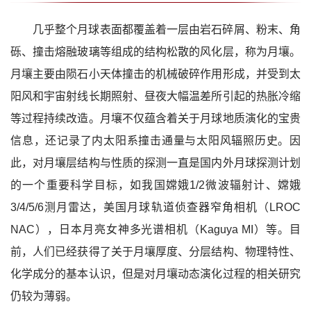
几乎整个月球表面都覆盖着一层由岩石碎屑、粉末、角
砾、撞击熔融玻璃等组成的结构松散的风化层，称为月壤。
月壤主要由陨石小天体撞击的机械破碎作用形成，并受到太
阳风和宇宙射线长期照射、昼夜大幅温差所引起的热胀冷缩
等过程持续改造。月壤不仅蕴含着关于月球地质演化的宝贵
信息，还记录了内太阳系撞击通量与太阳风辐照历史。因
此，对月壤层结构与性质的探测一直是国内外月球探测计划
的一个重要科学目标，如我国嫦娥1/2微波辐射计、嫦娥
3/4/5/6测月雷达，美国月球轨道侦查器窄角相机（LROC
NAC），日本月亮女神多光谱相机（Kaguya MI）等。目
前，人们已经获得了关于月壤厚度、分层结构、物理特性、
化学成分的基本认识，但是对月壤动态演化过程的相关研究
仍较为薄弱。