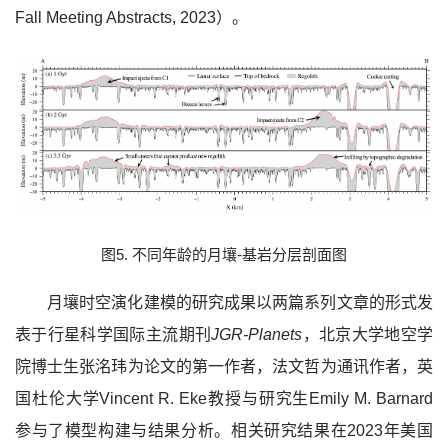
Fall Meeting Abstracts, 2023）。
图5. 不同年龄的月壤-基岩分层剖面图
月壤时空演化建模的研究成果以两篇系列文章的形式发
表于行星科学国际主流期刊
JGR-Planets
，北京大学地空学
院博士生张洺玮为论文的第一作者，法文哲为通讯作者，英
国杜伦大学Vincent R. Eke教授与研究生Emily M. Barnard
参与了模型构建与结果分析。相关研究结果在2023年美国