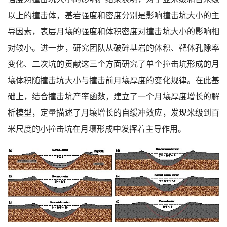
以上的撞击体，基岩强度和密度分别是影响撞击坑大小的主
导因素，表层月壤的强度和体积密度对撞击坑大小的影响相
对较小。进一步，研究团队从破碎基岩的体积、靶体孔隙率
变化、二次坑的贡献这三个方面研究了单个撞击坑形成的月
壤体积随撞击坑大小与撞击前月壤厚度的变化规律。在此基
础上，结合撞击坑产率函数，建立了一个月壤厚度增长的解
析模型，定量描述了月壤增长的自缓冲效应，发现米级到百
米尺度的小撞击坑在月壤形成中发挥着主导作用。