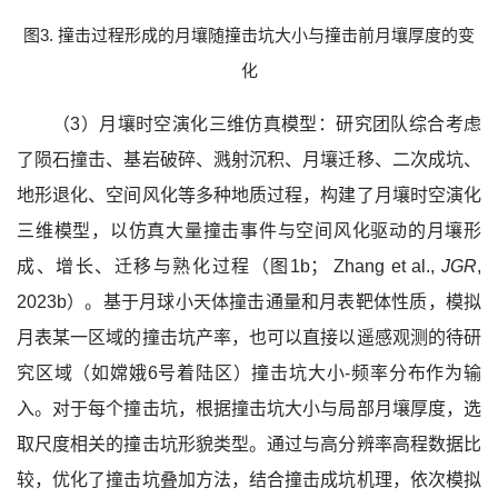
图3. 撞击过程形成的月壤随撞击坑大小与撞击前月壤厚度的变
化
（3）月壤时空演化三维仿真模型：研究团队综合考虑
了陨石撞击、基岩破碎、溅射沉积、月壤迁移、二次成坑、
地形退化、空间风化等多种地质过程，构建了月壤时空演化
三维模型，以仿真大量撞击事件与空间风化驱动的月壤形
成、增长、迁移与熟化过程（图1b； Zhang et al.,
JGR
,
2023b）。基于月球小天体撞击通量和月表靶体性质，模拟
月表某一区域的撞击坑产率，也可以直接以遥感观测的待研
究区域（如嫦娥6号着陆区）撞击坑大小-频率分布作为输
入。对于每个撞击坑，根据撞击坑大小与局部月壤厚度，选
取尺度相关的撞击坑形貌类型。通过与高分辨率高程数据比
较，优化了撞击坑叠加方法，结合撞击成坑机理，依次模拟