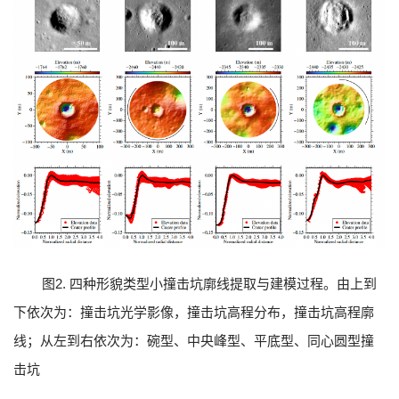
图2. 四种形貌类型小撞击坑廓线提取与建模过程。由上到
下依次为：撞击坑光学影像，撞击坑高程分布，撞击坑高程廓
线；从左到右依次为：碗型、中央峰型、平底型、同心圆型撞
击坑