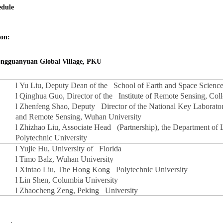
edule
on:
ongguanyuan Global Village, PKU
l
Yu Liu, Deputy Dean of the School of Earth and Space Science
l
Qinghua Guo, Director of the Institute of Remote Sensing, Col
l
Zhenfeng Shao, Deputy Director of the National Key Laborato
and Remote Sensing, Wuhan University
l
Zhizhao Liu, Associate Head (Partnership), the Department o
Polytechnic University
l
Yujie Hu, University of Florida
l
Timo Balz, Wuhan University
l
Xintao Liu, The Hong Kong Polytechnic University
l
Lin Shen,
Columbia University
l
Zhaocheng Zeng, Peking University