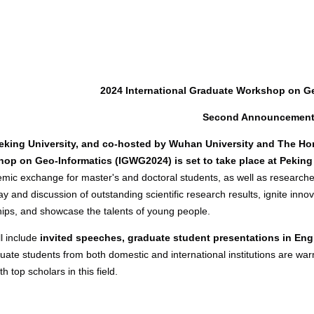
2024 International Graduate Workshop on G
Second Announcemen
king University, and co-hosted by Wuhan University and The Hong
op on Geo-Informatics (IGWG2024) is set to take place at Peking 
mic exchange for master's and doctoral students, as well as researchers
ay and discussion of outstanding scientific research results, ignite in
ips, and showcase the talents of young people.
l include
invited speeches, graduate student presentations in Engl
uate students from both domestic and international institutions are warm
 top scholars in this field.