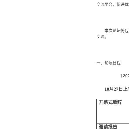
交流平台，促进优
本次论坛将包
交流。
一、
论坛日程
l
20
10
月
27
日上
开幕式致辞
邀请报告