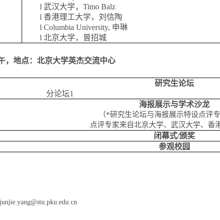
l
武汉大学，
Timo Balz
l
香港理工大学，刘信陶
l
Columbia University,
申琳
l
北京大学，曾招城
午，地点：北京大学英杰交流中心
研究生论坛
分论坛
1
海报展示与学术沙龙
（
*
研究生论坛与海报展示特设点评
点评专家来自北京大学、武汉大学、香
闭幕式
/
颁奖
参观校园
junjie.yang@stu.pku.edu.cn