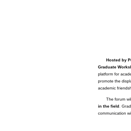
Hosted by Pe
Graduate Worksh
platform for acade
promote the displ
academic friendsh
The forum wil
in the field
. Grad
communication with