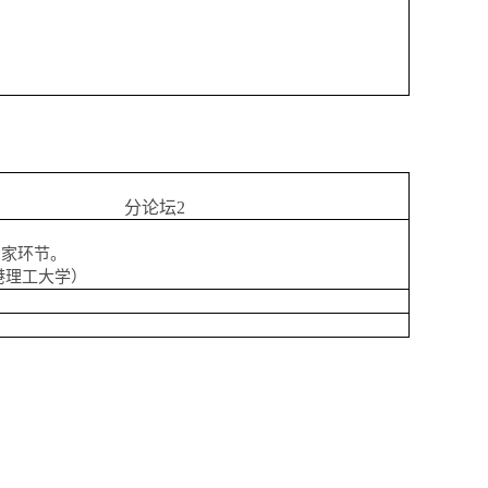
分论坛
2
专家环节。
港理工大学）