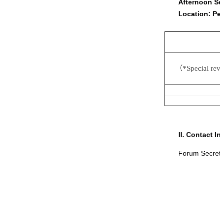
Afternoon S
Location: Pe
（
*Special re
II. Contact 
Forum Secret