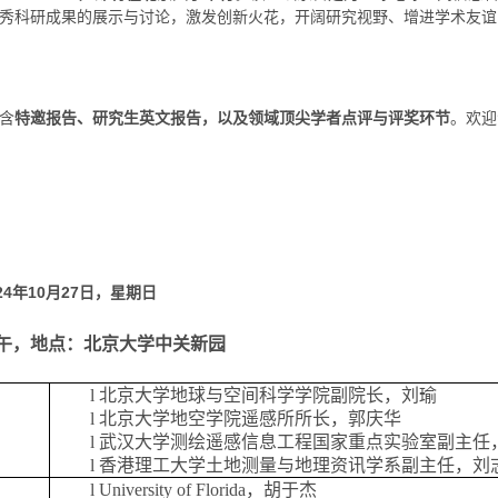
秀科研成果的展示与讨论，激发创新火花，开阔研究视野、增进学术友谊
含
特邀报告、研究生英文报告，以及领域顶尖学者点评与评奖环节
。欢迎
24
年
10
月
27
日，星期日
午，地点：北京大学中关新园
l
北京大学地球与空间科学学院副院长，刘瑜
l
北京大学地空学院遥感所所长，郭庆华
l
武汉大学测绘遥感信息工程国家重点实验室副主任
l
香港理工大学土地测量与地理资讯学系副主任，刘
l
University of Florida
，胡于杰