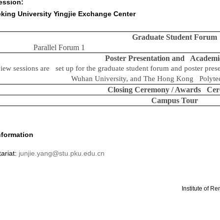
ession:
king University Yingjie Exchange Center
Graduate Student Forum
Parallel Forum 1
Poster Presentation and Academi
view sessions are set up for the graduate student forum and poster pre
Wuhan University, and The Hong Kong Polytech
Closing Ceremony / Awards Ce
Campus Tour
Information
ariat:
junjie.yang@stu.pku.edu.cn
Institute of 