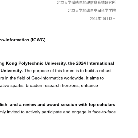
北京大学遥感与地理信息系统研究所
北京大学地球与空间科学学院
2024
年
10
月
13
日
eo-Informatics (IGWG)
t
 Kong Polytechnic University, the 2024 International
University.
The purpose of this forum is to build a robust
 in the field of Geo-Informatics worldwide. It aims to
novative sparks, broaden research horizons, enhance
ish, and a review and award session with top scholars
ly invited to actively participate and engage in face-to-face