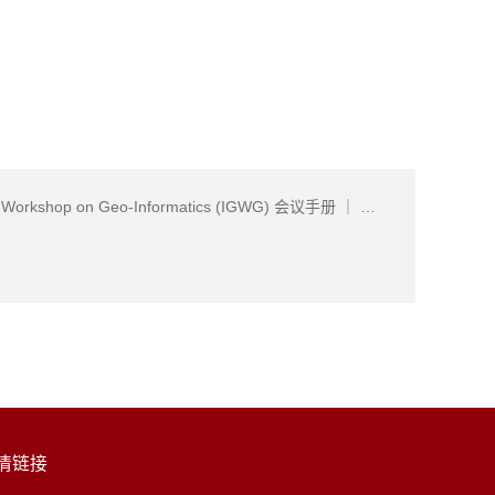
2024年IGWG 地球空间信息科学国际博士生论坛 2024 International Graduate Workshop on Geo-Informatics (IGWG) 会议手册 ｜ Workshop Handbook
情链接