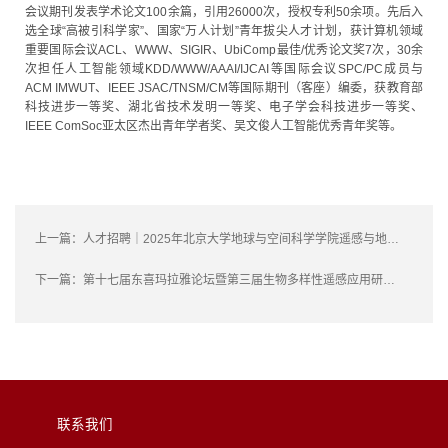
会议期刊发表学术论文100余篇，引用26000次，授权专利50余项。先后入
选全球“高被引科学家”、国家“万人计划”青年拔尖人才计划，获计算机领域
重要国际会议ACL、WWW、SIGIR、UbiComp最佳/优秀论文奖7次，30余
次担任人工智能领域KDD/WWW/AAAI/IJCAI等国际会议SPC/PC成员与
ACM IMWUT、IEEE JSAC/TNSM/CM等国际期刊（客座）编委，获教育部
科技进步一等奖、湖北省技术发明一等奖、电子学会科技进步一等奖、
IEEE ComSoc亚太区杰出青年学者奖、吴文俊人工智能优秀青年奖等。
上一篇：
人才招聘｜2025年北京大学地球与空间科学学院遥感与地理信息系统研究所诚邀海内外英才加盟
下一篇：
第十七届东喜玛拉雅论坛暨第三届生物多样性遥感应用研讨会及 数字生态专业委员会筹备会第二轮通知
联系我们