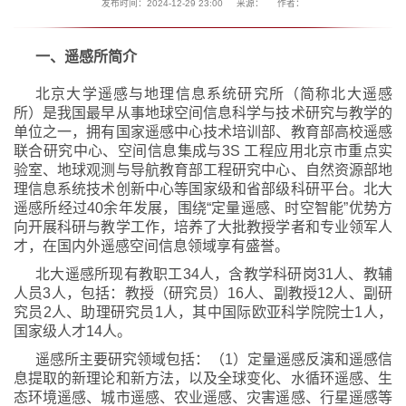
发布时间：2024-12-29 23:00
来源：
作者：
一、遥感所简介
北京大学遥感与地理信息系统研究所（简称北大遥感
所）是我国最早从事地球空间信息科学与技术研究与教学的
单位之一，拥有国家遥感中心技术培训部、教育部高校遥感
联合研究中心、空间信息集成与3S 工程应用北京市重点实
验室、地球观测与导航教育部工程研究中心、自然资源部地
理信息系统技术创新中心等国家级和省部级科研平台。北大
遥感所经过40余年发展，围绕“定量遥感、时空智能”优势方
向开展科研与教学工作，培养了大批教授学者和专业领军人
才，在国内外遥感空间信息领域享有盛誉。
北大遥感所现有教职工34人，含教学科研岗31人、教辅
人员3人，包括：教授（研究员）16人、副教授12人、副研
究员2人、助理研究员1人，其中国际欧亚科学院院士1人，
国家级人才14人。
遥感所主要研究领域包括：（1）定量遥感反演和遥感信
息提取的新理论和新方法，以及全球变化、水循环遥感、生
态环境遥感、城市遥感、农业遥感、灾害遥感、行星遥感等